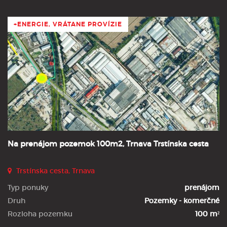
+ENERGIE, VRÁTANE PROVÍZIE
Na prenájom pozemok 100m2, Trnava Trstínska cesta
Trstínska cesta, Trnava
Typ ponuky
prenájom
Druh
Pozemky - komerčné
Rozloha pozemku
100 m²