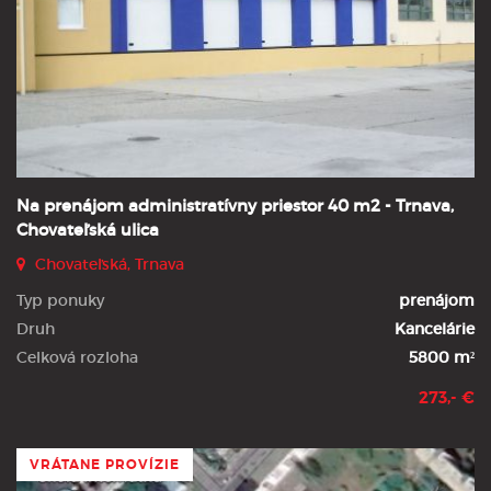
Na prenájom administratívny priestor 40 m2 - Trnava,
Chovateľská ulica
Chovateľská, Trnava
Typ ponuky
prenájom
Druh
Kancelárie
Celková rozloha
5800 m²
273,- €
VRÁTANE PROVÍZIE