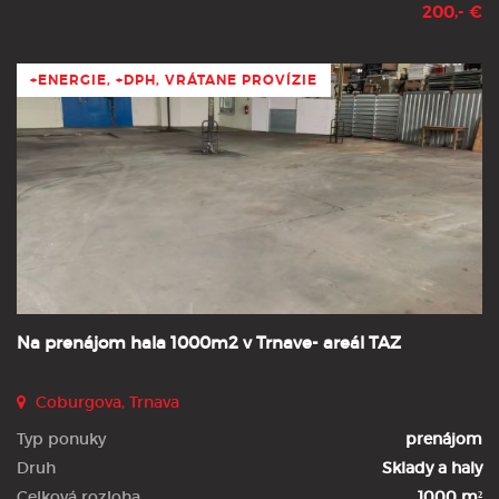
200,- €
+ENERGIE, +DPH, VRÁTANE PROVÍZIE
Na prenájom hala 1000m2 v Trnave- areál TAZ
Coburgova, Trnava
Typ ponuky
prenájom
Druh
Sklady a haly
Celková rozloha
1000 m²