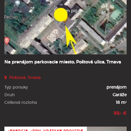
Na prenájom parkovacie miesto, Poštová ulica, Trnava
Poštová, Trnava
Typ ponuky
prenájom
Druh
Garáže
Celková rozloha
18 m²
50,- €
+ENERGIE, +DPH, VRÁTANE PROVÍZIE