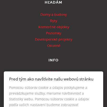
HĽADÁM
Domy a budovy
Byty
Komerčné objekty
Pozemky
Developerské projekty
Ostatné
INFO
Makléri
Pred tým ako navštívite našu webovú stránku
Napíšte nám
Kontakt
Pomocou súborov cookie a údajov poskytujeme a
Nastavenie cookies
prevádzkujeme služby, meriame návštevnosť a
štatistiky webu. Pomocou súborov cookie a údajov
podľa vašich nastavení budeme zobrazovať