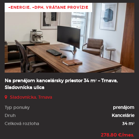
+ENERGIE, +DPH, VRÁTANE PROVÍZIE
Na prenájom kancelársky priestor 34 m² – Trnava,
Sladovnícka ulica
Sladovnícka, Trnava
Typ ponuky
prenájom
Druh
Kancelárie
Celková rozloha
34 m²
278,80 €/mes.