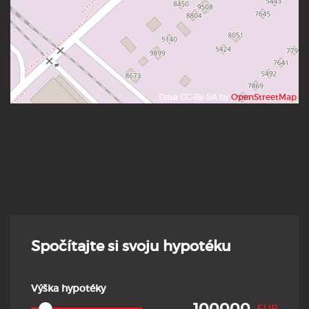
Data CC-By-SA by
OpenStreetMap
Spočítajte si svoju hypotéku
Výška hypotéky
EUR