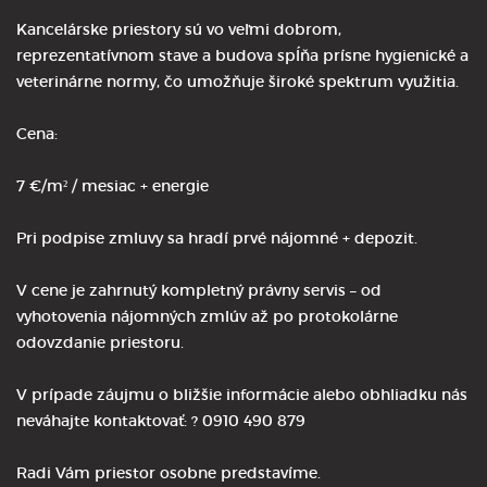
Kancelárske priestory sú vo veľmi dobrom,
reprezentatívnom stave a budova spĺňa prísne hygienické a
veterinárne normy, čo umožňuje široké spektrum využitia.
Cena:
7 €/m² / mesiac + energie
Pri podpise zmluvy sa hradí prvé nájomné + depozit.
V cene je zahrnutý kompletný právny servis – od
vyhotovenia nájomných zmlúv až po protokolárne
odovzdanie priestoru.
V prípade záujmu o bližšie informácie alebo obhliadku nás
neváhajte kontaktovať: ? 0910 490 879
Radi Vám priestor osobne predstavíme.