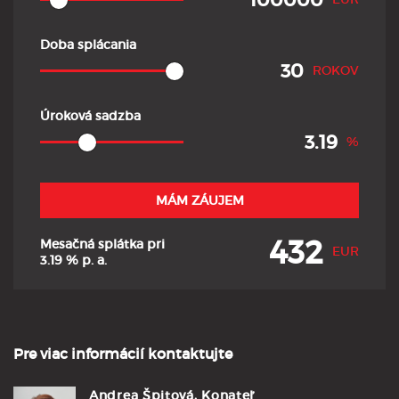
Doba splácania
ROKOV
Úroková sadzba
%
MÁM ZÁUJEM
432
Mesačná splátka pri
EUR
3.19
% p. a.
Pre viac informácií kontaktujte
Andrea Špitová, Konateľ