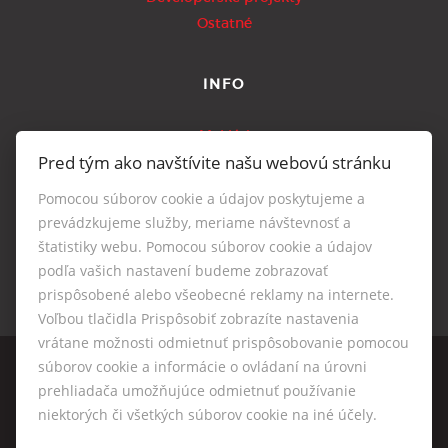
Ostatné
INFO
Makléri
Pred tým ako navštívite našu webovú stránku
Napíšte nám
Kontakt
Pomocou súborov cookie a údajov poskytujeme a
Nastavenie cookies
prevádzkujeme služby, meriame návštevnosť a
štatistiky webu. Pomocou súborov cookie a údajov
podľa vašich nastavení budeme zobrazovať
prispôsobené alebo všeobecné reklamy na internete.
Voľbou tlačidla Prispôsobiť zobrazíte nastavenia
vrátane možnosti odmietnuť prispôsobovanie pomocou
súborov cookie a informácie o ovládaní na úrovni
prehliadača umožňujúce odmietnuť používanie
niektorých či všetkých súborov cookie na iné účely.
© 2026 -
VESTAREAL, s.r.o.