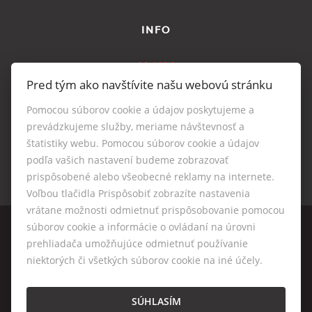
INFO
Makléri
Pred tým ako navštívite našu webovú stránku
Napíšte nám
Kontakt
Pomocou súborov cookie a údajov poskytujeme a
Nastavenie cookies
prevádzkujeme služby, meriame návštevnosť a
štatistiky webu. Pomocou súborov cookie a údajov
podľa vašich nastavení budeme zobrazovať
prispôsobené alebo všeobecné reklamy na internete.
Voľbou tlačidla Prispôsobiť zobrazíte nastavenia
vrátane možnosti odmietnuť prispôsobovanie pomocou
súborov cookie a informácie o ovládaní na úrovni
prehliadača umožňujúce odmietnuť používanie
niektorých či všetkých súborov cookie na iné účely.
© 2026 -
VESTAREAL, s.r.o.
Pekárska 176/30, Trnava 917 01, Tel.: +421910490879, E-mail:
SÚHLASÍM
info@vestareal.sk