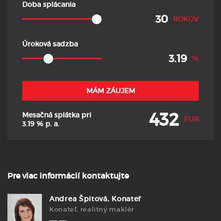
Doba splácania
ROKOV
Úroková sadzba
%
MÁM ZÁUJEM
432
Mesačná splátka pri
EUR
3.19
% p. a.
Pre viac informácií kontaktujte
Andrea Špitová, Konateľ
Konateľ, realitný maklér