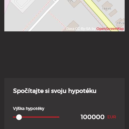
Data CC-By-SA by
OpenStreetMap
Spočítajte si svoju hypotéku
Výška hypotéky
EUR