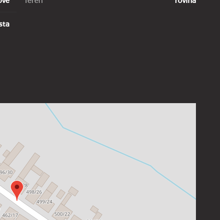
ové
Terén
rovina
sta