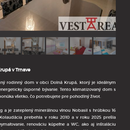
rupá v Trnave
ý rodinný dom v obci Dolná Krupá, ktorý je ideálnym
energeticky úsporné bývanie. Tento klimatizovaný dom s
 ponúka všetko, čo potrebujete pre pohodlný život.
g a je zateplený minerálnou vlnou Nobasil s hrúbkou 16
. Kolaudácia prebehla v roku 2010 a v roku 2025 prešla
vymaľovanie, renováciu kúpeľne a WC, ako aj inštaláciu