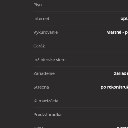
Plyn
Internet
opt
Vykurovanie
vlastné - p
Garáž
Inžinierske siete
Zariadenie
zariad
Strecha
po rekonštruk
Klimatizácia
Predzáhradka