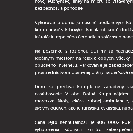
novej kuchynskej linky na mieru so vstavan
bezpečnosť a pohodlie.
Vykurovanie domu je riešené podlahovým kúr
kombinovať s krbovými kachlami, ktoré dodáv
inštaláciu tepelného čerpadla a solárnych pane
Na pozemku s rozlohou 901 m² sa nachádza
ideálnym miestom na relax a oddych. Všetky inž
optického internetu. Parkovanie je zabezpeče
prostredníctvom posuvnej brány na diaľkové ov
Dom sa predáva kompletne zariadený vku
nasťahovanie. V obci Dolná Krupá nájdete 
materskej školy, lekára, zubnej ambulancie,
aktívny oddych, ako je turistika, cyklistika, hub
Cena tejto nehnuteľnosti je 306. 000,- EUR 
vyhotovenia kúpnych zmlúv, zabezpečen