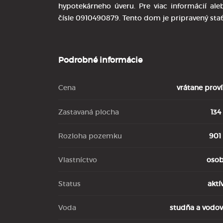
hypotekárneho úveru. Pre viac informácií al
čísle 0910490879. Tento dom je pripravený s
Podrobné informácie
Cena
vrátane proví
Zastavaná plocha
134
Rozloha pozemku
901
Vlastníctvo
oso
Status
aktí
Voda
studňa a vodo