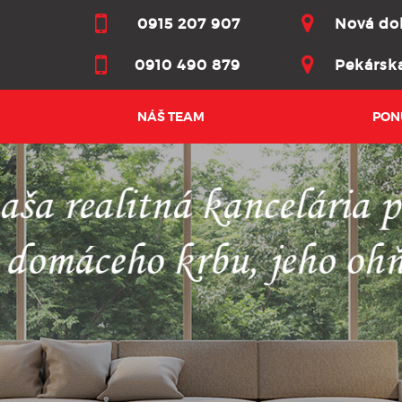
0915 207 907
Nová dob
0910 490 879
Pekárska
NÁŠ TEAM
PON