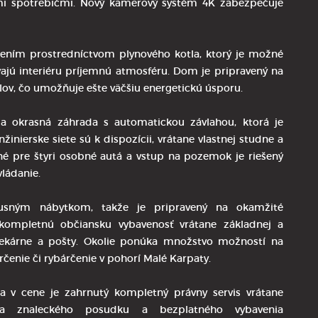
ými spotrebičmi. Nový kamerový systém 4K zabezpečuje
ením prostredníctvom plynového kotla, ktorý je možné
ajú interiéru príjemnú atmosféru. Dom je pripravený na
lov, čo umožňuje ešte väčšiu energetickú úsporu.
 okrasná záhrada s automatickou závlahou, ktorá je
inierske siete sú k dispozícii, vrátane vlastnej studne a
né pre štyri osobné autá a vstup na pozemok je riešený
ládanie.
sným nábytkom, takže je pripravený na okamžité
kompletnú občiansku vybavenosť vrátane základnej a
 lekárne a pošty. Okolie ponúka množstvo možností na
árčenie či rybárčenie v pohorí Malé Karpaty.
a v cene je zahrnutý kompletný právny servis vrátane
ia znaleckého posudku a bezplatného vybavenia