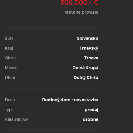
306.000,- €
vrátane provízie
Štát
Slovensko
Kraj
Trnavský
Okres
Trnava
Mesto
Dolná Krupá
Ulica
Dolný Chríb
Druh
Rodinný dom - novostavba
Typ
predaj
Vlastníctvo
osobné