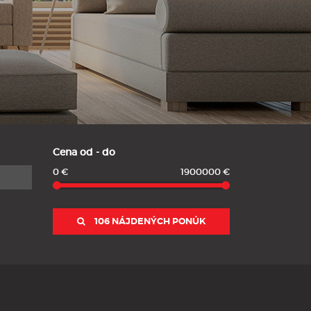
Cena od - do
0 €
1900000 €
106 NÁJDENÝCH PONÚK