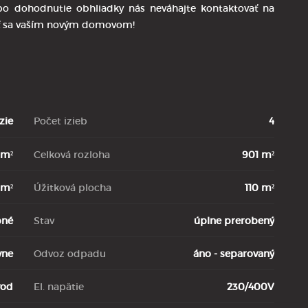
ebo dohodnutie obhliadky nás neváhajte kontaktovať na
tať sa vaším novým domovom!
zie
Počet izieb
4
 m²
Celková rozloha
901 m²
 m²
Úžitková plocha
110 m²
bné
Stav
úplne prerobený
vne
Odvoz odpadu
áno - separovaný
vod
El. napätie
230/400V