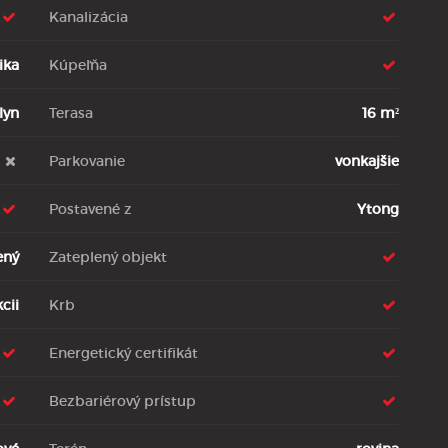
Kanalizácia
ika
Kúpeľňa
lyn
Terasa
16 m²
Parkovanie
vonkajšie
Postavené z
Ytong
ený
Zateplený objekt
cii
Krb
Energetický certifikát
Bezbariérový prístup