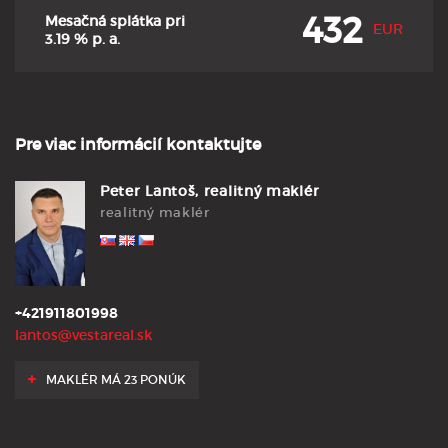
432
Mesačná splátka pri
EUR
3.19
% p. a.
Pre viac informácií kontaktujte
Peter Lantoš, realitný maklér
realitný maklér
+421911801998
lantos@vestareal.sk
MAKLÉR MÁ 23 PONÚK