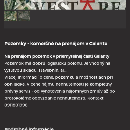
Pozemky - komerčné na prenájom v Galante
Na prenájom pozemok v priemyselnej časti Galanty
Pozemok má dobrú logistickú polohu. Je vhodný na
výstavbu skladu, stavebnín, ai...
Viacej informácií o cene, pozemku a možnostiach pri
obhliadke. V cene nájmu nehnuteľnosti je kompletný
právny servis - od vyhotovenia nájomných zmlúv až po
protokolárne odovzdanie nehnuteľnosti, Kontakt
0911801998
Podrobné informácie