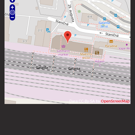
Data CC-By-SA by
OpenStreetMap