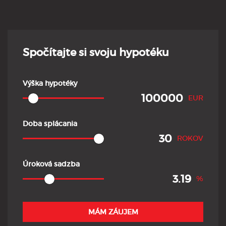
Spočítajte si svoju hypotéku
Výška hypotéky
EUR
Doba splácania
ROKOV
Úroková sadzba
%
MÁM ZÁUJEM