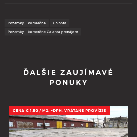
Pozemky - komerčné
Galanta
Pozemky - komerčné Galanta prenájom
ĎALŠIE ZAUJÍMAVÉ
PONUKY
CENA € 1,50 / M2, +DPH, VRÁTANE PROVÍZIE