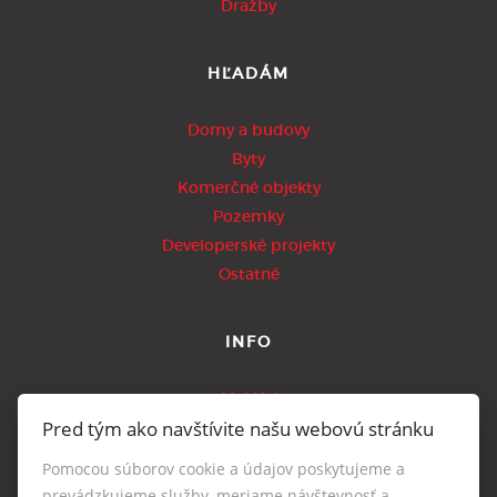
Dražby
HĽADÁM
Domy a budovy
Byty
Komerčné objekty
Pozemky
Developerské projekty
Ostatné
INFO
Makléri
Pred tým ako navštívite našu webovú stránku
Napíšte nám
Kontakt
Pomocou súborov cookie a údajov poskytujeme a
Nastavenie cookies
prevádzkujeme služby, meriame návštevnosť a