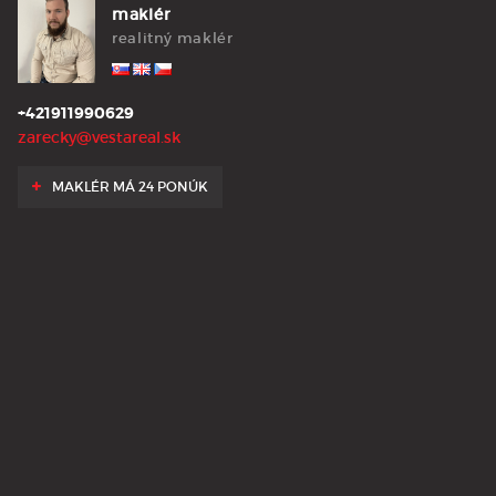
maklér
realitný maklér
+421911990629
zarecky@vestareal.sk
MAKLÉR MÁ 24 PONÚK