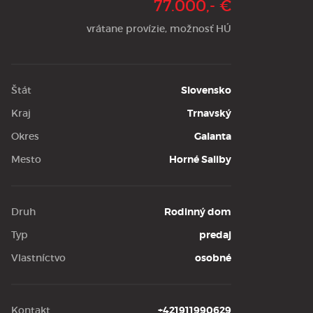
77.000,- €
vrátane provízie, možnosť HÚ
Štát
Slovensko
Kraj
Trnavský
Okres
Galanta
Mesto
Horné Saliby
Druh
Rodinný dom
Typ
predaj
Vlastníctvo
osobné
Kontakt
+421911990629