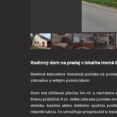
Rodinný dom na predaj v lokalite Horné S
Realitná kancelária Vestareal ponúka na preda
záhradou a veľkým potenciálom.
Dom má úžitkovú plochu 144 m² a nachádza s
šírkou približne 11 m. Veľká záhrada ponúka d
altánku, bazéna alebo ďalšieho využitia pod
rekonštrukciu, čo umožňuje prispôsobiť si býva