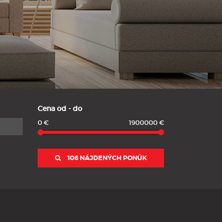
Cena od - do
0 €
1900000 €
106 NÁJDENÝCH PONÚK