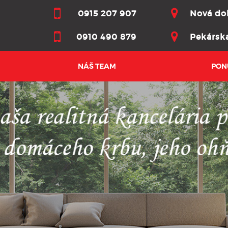
0915 207 907
Nová dob
0910 490 879
Pekárska
NÁŠ TEAM
PON