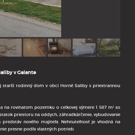
aliby v Galante
j starší rodinný dom v obci Horné Saliby s priestrannou
a na rovinatom pozemku o celkovej výmere 1 587 m² so
ostatok priestoru na oddych, záhradkárčenie, vybudovanie
ľa predstáv nového majiteľa. Nehnuteľnosť je vhodná na
nie presne podľa vlastných potrieb.