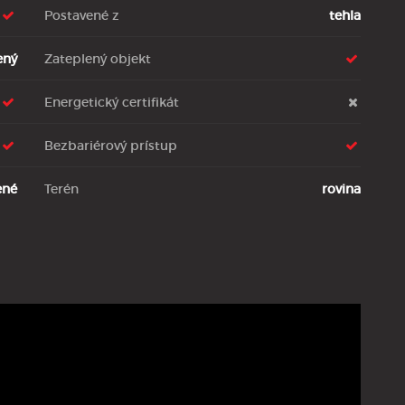
Postavené z
tehla
ený
Zateplený objekt
Energetický certifikát
Bezbariérový prístup
ené
Terén
rovina