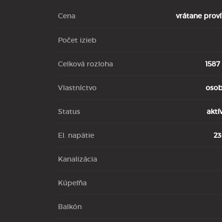
Cena
vrátane proví
Počet izieb
Celková rozloha
1587
Vlastníctvo
oso
Status
aktí
El. napätie
2
Kanalizácia
Kúpeľňa
Balkón