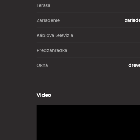
Terasa
Zariadenie
zariad
Káblová televízia
Predzáhradka
Okná
drev
Video