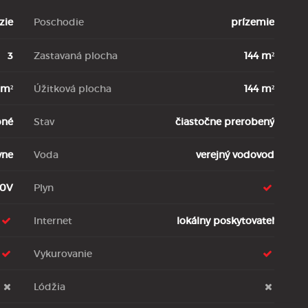
zie
Poschodie
prízemie
3
Zastavaná plocha
144 m²
 m²
Úžitková plocha
144 m²
bné
Stav
čiastočne prerobený
vne
Voda
verejný vodovod
30V
Plyn
Internet
lokálny poskytovateľ
Vykurovanie
Lódžia