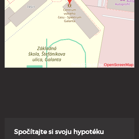
Data CC-By-SA by
OpenStreetMap
Spočítajte si svoju hypotéku