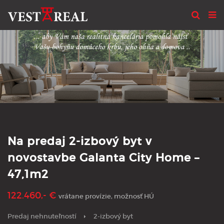
Na predaj 2-izbový byt v
novostavbe Galanta City Home –
47,1m2
122.460,- €
vrátane provízie, možnosť HÚ
Predaj nehnuteľností
2-izbový byt