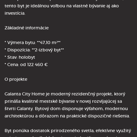
tento byt je ideálnou voľbou na vlastné bývanie aj ako
investícia.
Základné informácie
* Výmera bytu: **47,10 m²**
* Dispozícia: **2-izbový byt**
* Stav: holobyt
* Cena: od 122 460 €
O projekte
Galanta City Home je moderný rezidenčný projekt, ktorý
prináša kvalitné mestské bývanie v novej rozvíjajúcej sa
štvrti Galanty. Bytový dom disponuje výťahom, modernou
architektúrou a dôrazom na praktické dispozičné riešenia.
Byt ponúka dostatok prirodzeného svetla, efektívne využitý