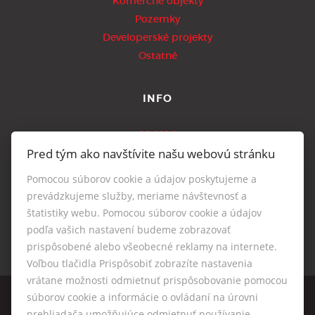
Komerčné objekty
Pozemky
Developerské projekty
Ostatné
INFO
Makléri
Pred tým ako navštívite našu webovú stránku
Napíšte nám
Kontakt
Pomocou súborov cookie a údajov poskytujeme a
Nastavenie cookies
prevádzkujeme služby, meriame návštevnosť a
štatistiky webu. Pomocou súborov cookie a údajov
podľa vašich nastavení budeme zobrazovať
prispôsobené alebo všeobecné reklamy na internete.
Voľbou tlačidla Prispôsobiť zobrazíte nastavenia
vrátane možnosti odmietnuť prispôsobovanie pomocou
súborov cookie a informácie o ovládaní na úrovni
prehliadača umožňujúce odmietnuť používanie