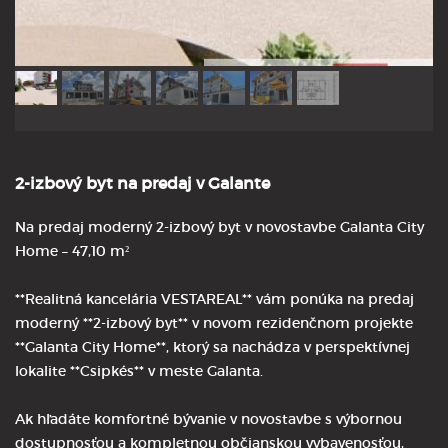
2-izbový byt na predaj v Galante
Na predaj moderný 2-izbový byt v novostavbe Galanta City
Home – 47,10 m²
**Realitná kancelária VESTAREAL** vám ponúka na predaj
moderný **2-izbový byt** v novom rezidenčnom projekte
**Galanta City Home**, ktorý sa nachádza v perspektívnej
lokalite **Csipkés** v meste Galanta.
Ak hľadáte komfortné bývanie v novostavbe s výbornou
dostupnosťou a kompletnou občianskou vybavenosťou,