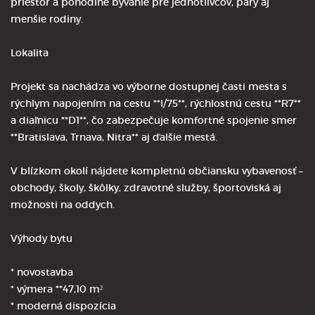
priestor a pohodlné bývanie pre jednotlivcov, páry aj
menšie rodiny.
Lokalita
Projekt sa nachádza vo výborne dostupnej časti mesta s
rýchlym napojením na cestu **I/75**, rýchlostnú cestu **R7**
a diaľnicu **D1**, čo zabezpečuje komfortné spojenie smer
**Bratislava, Trnava, Nitra** aj ďalšie mestá.
V blízkom okolí nájdete kompletnú občiansku vybavenosť –
obchody, školy, škôlky, zdravotné služby, športoviská aj
možnosti na oddych.
Výhody bytu
* novostavba
* výmera **47,10 m²
* moderná dispozícia