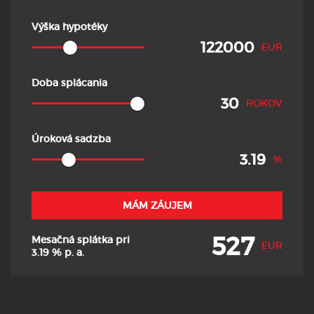
Výška hypotéky
EUR
Doba splácania
ROKOV
Úroková sadzba
%
MÁM ZÁUJEM
527
Mesačná splátka pri
EUR
3.19
% p. a.