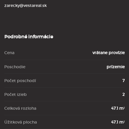
zarecky@vestareal.sk
Podrobné informácie
Cena
vrátane provízie
Poschodie
prízemie
Počet poschodí
7
Počet izieb
2
Celková rozloha
47.1 m²
Úžitková plocha
47.1 m²