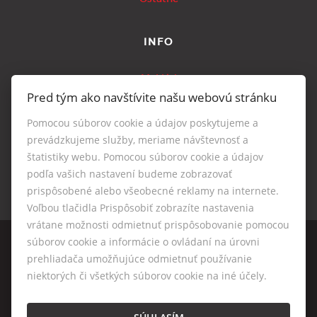
INFO
Makléri
Pred tým ako navštívite našu webovú stránku
Napíšte nám
Kontakt
Pomocou súborov cookie a údajov poskytujeme a
Nastavenie cookies
prevádzkujeme služby, meriame návštevnosť a
štatistiky webu. Pomocou súborov cookie a údajov
podľa vašich nastavení budeme zobrazovať
prispôsobené alebo všeobecné reklamy na internete.
Voľbou tlačidla Prispôsobiť zobrazíte nastavenia
vrátane možnosti odmietnuť prispôsobovanie pomocou
súborov cookie a informácie o ovládaní na úrovni
prehliadača umožňujúce odmietnuť používanie
niektorých či všetkých súborov cookie na iné účely.
© 2026 -
VESTAREAL, s.r.o.
Pekárska 176/30, Trnava 917 01, Tel.: +421910490879, E-mail: